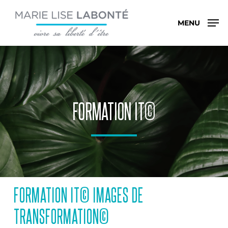
Skip
Menu
to
MENU
main
content
FORMATION IT©
FORMATION IT© IMAGES DE
TRANSFORMATION©