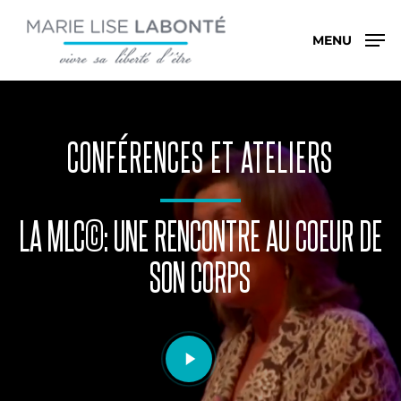
Skip
Menu
to
MENU
main
content
CONFÉRENCES ET ATELIERS
LA MLC©: UNE RENCONTRE AU COEUR DE
SON CORPS
Play
Video