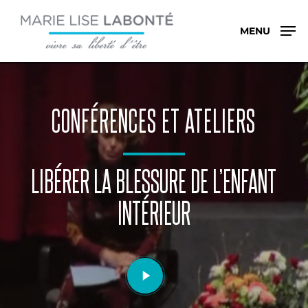
Skip
Menu
to
MENU
main
content
CONFÉRENCES ET ATELIERS
LIBÉRER LA BLESSURE DE L’ENFANT
INTÉRIEUR
Play
Video